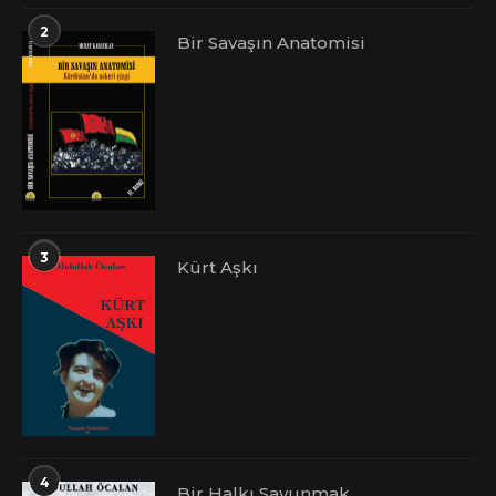
2
Bir Savaşın Anatomisi
3
Kürt Aşkı
4
Bir Halkı Savunmak