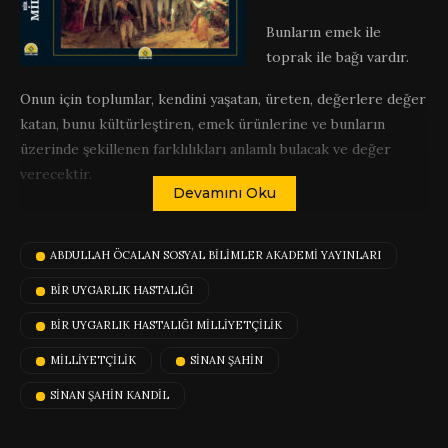
Bunların emek ile
toprak ile bağı vardır.
Onun için toplumlar, kendini yaşatan, üreten, değerlere değer
katan, bunu kültürleştiren, emek ürünlerine ve bunların
üzerinde şekillenen farklılıkları anlamlı bulacak ve değer
verecektir.
Devamını Oku
Bu anlam ve değeri milliyetçilik ile ilintilendirmek
yapılan/yapılacak olan en büyük hata olacağı gibi,
ABDULLAH ÖCALAN SOSYAL BILIMLER AKADEMI YAYINLARI
milliyetçiliğin birkaç yüzyıldır insanlığa çektirdiği acıları
meşrulaştırmak olur.
BIR UYGARLIK HASTALIĞI
BIR UYGARLIK HASTALIĞI MILLIYETÇILIK
Bunun için yurtseverliği ve toplulukların dil, kültür, kimlik
değerlerini yani farklılıklarını milliyetçilikten ayırmak
MİLLİYETÇİLİK
SINAN ŞAHIN
gerekiyor.
SINAN ŞAHIN KANDIL