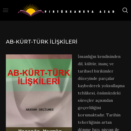
AB-KÜRT-TÜRK İLIŞKILERI
İnsanlığın kendisinden
dil, kültür, inanç ve
tarihsel birikimler
düzeyinde parçalar
kaybederek yoksullaşma
tehlikesi, önümüzdeki
süreçler açısından
geçerliliğini
korumaktadır. Tarihin
tekerliğinin artan
dönme hızı, nisyan ile