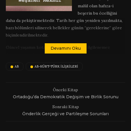
malûl olan hafıza-i
beşerin bu özelliğini
daha da pekiştirmektedir. Tarih her gün yeniden yazılmakta,
bazı bölümleri silinerek bellekler günün “gereklerine” göre
biçimlendirilmektedir.
Güncel yaşamın kotarılmasından fazlasıyla ilgilenemez
Devamını Oku
duruma getirilen, toplumlar bu sonuca yönlendiren
zihniyetlerin isteklerine uygun olarak kendi soyunu nasıl bir
AB
AB-KÜRT-TÜRK ILIŞKILERI
geleceğin beklediği ile ilgilenemez görünmektedir. Hayalden,
ütopyadan koparılmış, maddi yaşamın günlük girdabına
mahkûm edilmiş olan insanların gelecek için en tehlikeli bir
Önceki Kitap
konumu oluşturmaları ise egemen sistemi hiç
Ortadoğu’da Demokratik Değişim ve Birlik Sorunu
ilgilendirmemektedir…
Sonraki Kitap
Önderlik Gerçeği ve Partileşme Sorunları
Full Screen