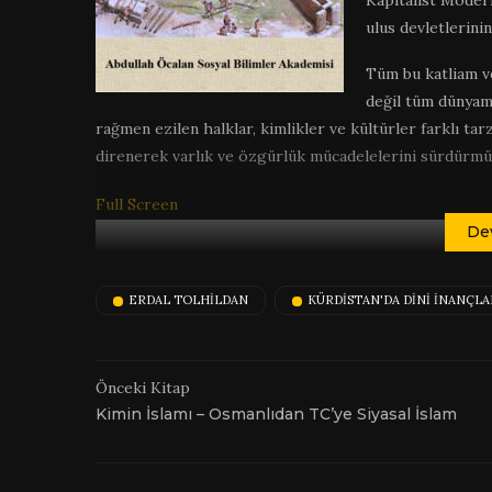
Kapitalist Modern
ulus devletlerini
Tüm bu katliam ve
değil tüm dünyamı
rağmen ezilen halklar, kimlikler ve kültürler farklı ta
direnerek varlık ve özgürlük mücadelelerini sürdürmü
Full Screen
De
ERDAL TOLHILDAN
KÜRDISTAN'DA DINI İNANÇLA
Önceki Kitap
Kimin İslamı – Osmanlıdan TC’ye Siyasal İslam