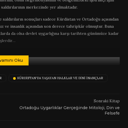
itenin, onun hegemonyasının ve bölgemizdeki işbirlikçi ajan
n saldırılarının merkezinde yer almaktadır.
 saldırıların sonuçları sadece Kürdistan ve Ortadoğu açısından
z ve insanlık açısından son derece tahripkâr olmuştur. Buna
rzlarda da olsa devlet uygarlığına karşı tarihten günümüze kadar
şlerdir…
vamını Oku
R
KÜRDISTAN'DA YAŞAYAN HALKLAR VE DINI İNANÇLAR
Sonraki Kitap
Ortadoğu Uygarlıklar Gerçeğinde Mitoloji, Din ve
Felsefe