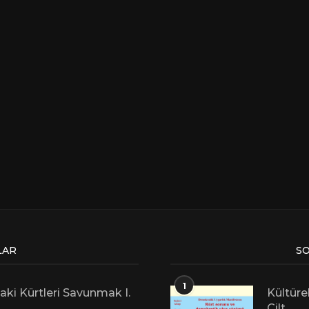
LAR
SO
1
aki Kürtleri Savunmak I.
Kültüre
Cilt