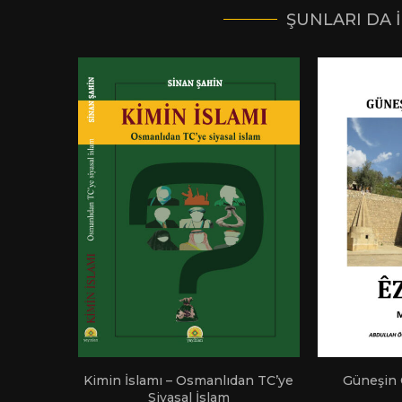
ŞUNLARI DA 
Kimin İslamı – Osmanlıdan TC’ye
Güneşin Ç
Siyasal İslam