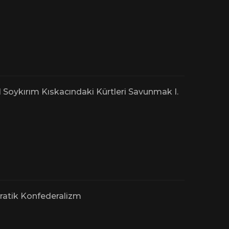
l Soykırım Kıskacındaki Kürtleri Savunmak I.
atik Konfederalizm