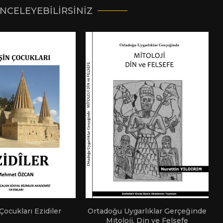
INCELEYEBILIRSINIZ
ocukları Ezidiler
Ortadoğu Uygarlıklar Gerçeğinde
Mitoloji, Din ve Felsefe