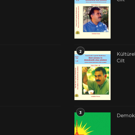
2
Kültüre
Cilt
3
Demokr