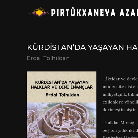
KÜRDISTAN’DA YAŞAYAN HA
Erdal Tolhildan
…İktidar ve devlet
modernite sistemi
milliyetçilik, bili
ezilenlere yönelik
derinleştirmiştir.
“Halklar Mozaği”,
beş bin yıllık ikt