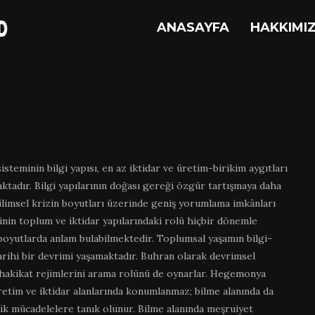
ANASAYFA
HAKKIMI
isteminin bilgi yapısı, en az iktidar ve üretim-birikim aygıtları
ktadır. Bilgi yapılarının doğası gereği özgür tartışmaya daha
bilimsel krizin boyutları üzerinde geniş yorumlama imkânları
inin toplum ve iktidar yapılarındaki rolü hiçbir dönemle
boyutlarda anlam bulabilmektedir. Toplumsal yaşamın bilgi-
 tarihi bir devrimi yaşamaktadır. Buhran olarak devrimsel
hakikat rejimlerini arama rolünü de oynarlar. Hegemonya
retim ve iktidar alanlarında konumlanmaz; bilme alanında da
ik mücadelelere tanık olunur. Bilme alanında meşruiyet