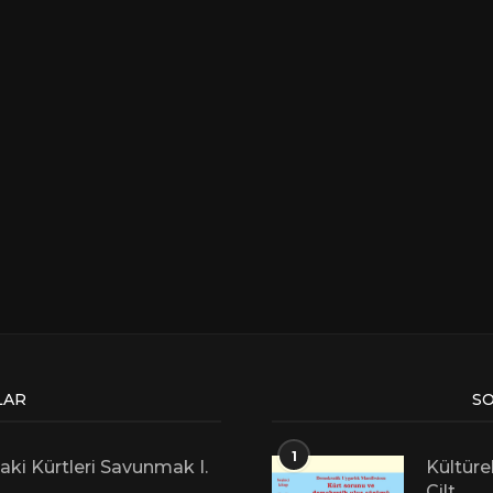
LAR
SO
1
aki Kürtleri Savunmak I.
Kültüre
Cilt