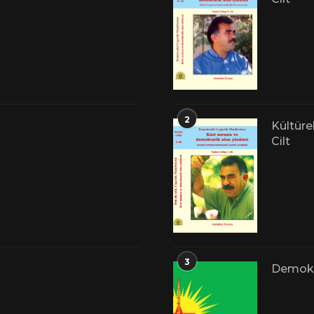
2
Kültüre
Cilt
3
Demokr