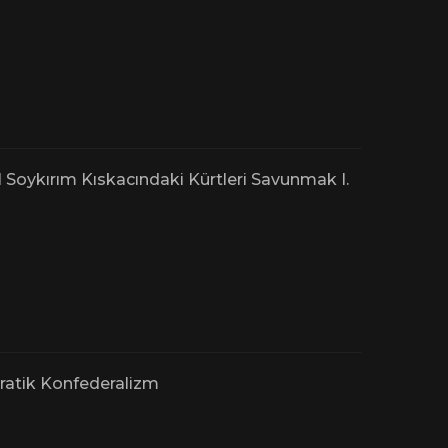
l Soykırım Kıskacındaki Kürtleri Savunmak I.
atik Konfederalizm