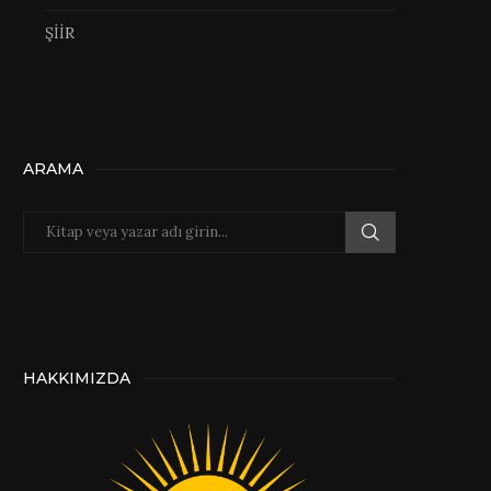
ŞİİR
ARAMA
HAKKIMIZDA
Ortadoğu’da Uygarlık Krizi ve
Özgür İnsan Savunm
Demokratik Uygarlık Çözümü