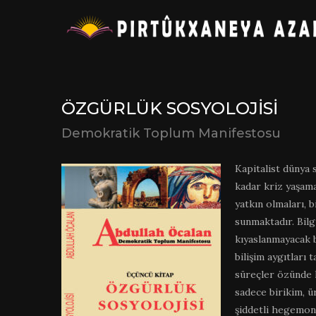
ÖZGÜRLÜK SOSYOLOJISI
Demokratik Toplum Manifestosu
Kapitalist dünya s
kadar kriz yaşama
yatkın olmaları, 
sunmaktadır. Bilg
kıyaslanmayacak 
bilişim aygıtları
süreçler özünde 
sadece birikim, ü
şiddetli hegemon