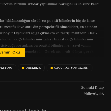
 üretim-birikim-iktidar yapılanması varlığını uzun süre kalıcı
r hükümranlığını sürdüren pozitif bilimlerin hiç de lanse
nti-metafizik ve anti-din perspektifli olmadıkları, en azından
r boyut taşıdıkları açığa çıkmakta ve tartışılmaktadır. Klasik
edilen doğa bilimlerinin zaferi, bizzat doğa bilimlerinin
ici-doğrucu anlayış bu pozitif bilimlerin en zayıf yanını
acı tespit edilememektedir. Gerek atom-altı dünya, gerek
vamını Oku
lamamaktadır. Zira insan bilinci de bu sürecin kapsamındadır.
 Sınırsız farklılaşma potansiyelinin kendisi yeni yorumlara
FESTOSU
ÖNDERLIK
ÖZGÜRLÜK SOSYOLOJİSİ
pozitif bilim heveslilerinin fizik, kimya ve biyolojide olduğu
arla izah etme iddiasından öteye gitmemektedir. Çok farklı bir
Sonraki Kitap
cesaret edilmesi, sanıldığının aksine aydınlanmaya değil, daha
Milliyetçilik
devletlerine bilgi yapıları sunmak için işe koşturulan Alman
nın ekonomi-politik bilimiyle Fransız filozoflarının